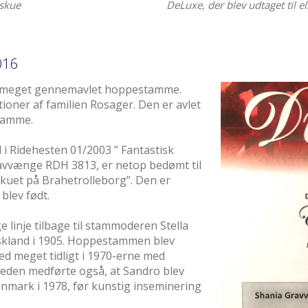
eskue
DeLuxe, der blev udtaget til e
016
n meget gennemavlet hoppestamme.
oner af familien Rosager. Den er avlet
tamme.
 i Ridehesten 01/2003 ” Fantastisk
ravvænge RDH 3813, er netop bedømt til
skuet på Brahetrolleborg”. Den er
blev født.
ge linje tilbage til stammoderen Stella
yskland i 1905. Hoppestammen blev
ed meget tidligt i 1970-erne med
eden medførte også, at Sandro blev
Danmark i 1978, før kunstig inseminering