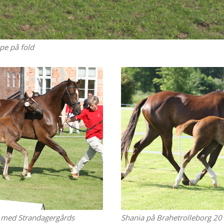
e på fold
1 med Strandagergårds
Shania på Brahetrolleborg 2