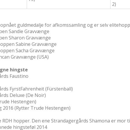
2)
opnået guldmedalje for afkomssamling og er selv elitehop
ppen Sandie Gravvænge
ppen Sharon Gravvænge
hoppen Sabine Gravvænge
hoppen Sacha Gravvænge
uncan Gravvænge (USA)
agne hingste
årds Faustino
rds FyrstFahrenheit (Fürstenball)
rds Deluxe (De Noir)
 Trude Hestengen)
 2016 (Rytter Trude Hestengen)
 tre RDH hopper. Den ene Strandagergårds Shamona er mor ti
onede hingsteføl 2014