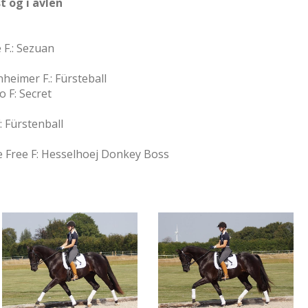
 og i avlen
 F.: Sezuan
heimer F.: Fürsteball
 F: Secret
: Fürstenball
 Free F: Hesselhoej Donkey Boss