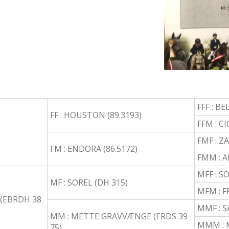
FFF : BE
FF : HOUSTON (89.3193)
FFM : CI
FMF : Z
FM : ENDORA (86.5172)
FMM : A
MFF : S
MF : SOREL (DH 315)
MFM : F
(EBRDH 38
MMF : 
MM : METTE GRAVVÆNGE (ERDS 39
MMM : 
75)