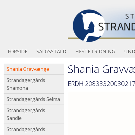
FORSIDE
SALGSSTALD
HESTE I RIDNING
UND
Shania Gravv
Shania Gravvænge
Strandagergårds
ERDH 208333200302170
Shamona
Strandagergårds Selma
Strandagergårds
Sandie
Strandagergårds