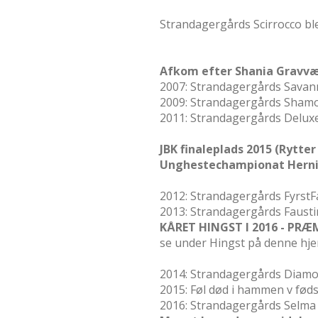
Strandagergårds Scirrocco ble
Afkom efter Shania Gravv
2007: Strandagergårds Savann
2009: Strandagergårds Shamo
2011: Strandagergårds Deluxe: 
JBK finaleplads 2015 (Rytte
Unghestechampionat Hernin
2012: Strandagergårds FyrstFah
2013: Strandagergårds Faustino
KÅRET HINGST I 2016 - PR
se under Hingst på denne hj
2014: Strandagergårds Diamond
2015: Føl død i hammen v fød
2016: Strandagergårds Selma 