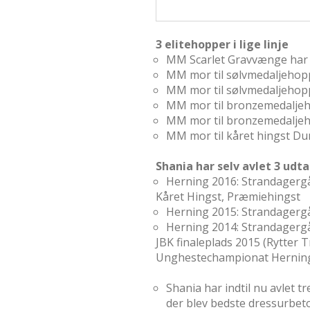
3 elitehopper i lige linje
MM Scarlet Gravvænge har 
MM mor til sølvmedaljeho
MM mor til sølvmedaljeho
MM mor til bronzemedalje
MM mor til bronzemedalje
MM mor til kåret hingst D
Shania har selv avlet 3 udt
Herning 2016: Strandagerg
Kåret Hingst, Præmiehingst
Herning 2015: Strandagergå
Herning 2014: Strandagergå
JBK finaleplads 2015 (Rytter
Unghestechampionat Herning
Shania har indtil nu avlet
der blev bedste dressurbet