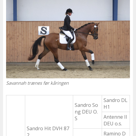
Savannah trænes før kåringen
Sandro DL
Sandro So
H1
ng DEU O.
Antenne II
S
DEU o.s.
Sandro Hit DVH 87
Ramino D
2