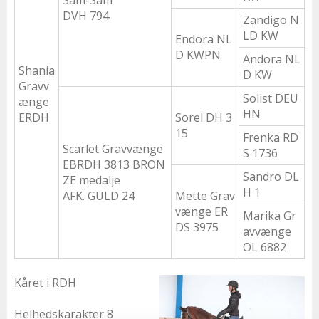
DVH 794
Zandigo N
LD KW
Endora NL
D KWPN
Andora NL
Shania
D KW
Gravv
Solist DEU
ænge
HN
ERDH
Sorel DH 3
15
Frenka RD
Scarlet Gravvænge
S 1736
EBRDH 3813 BRON
Sandro DL
ZE medalje
H 1
AFK. GULD 24
Mette Grav
vænge ER
Marika Gr
DS 3975
avvænge
OL 6882
Kåret i RDH
Helhedskarakter 8