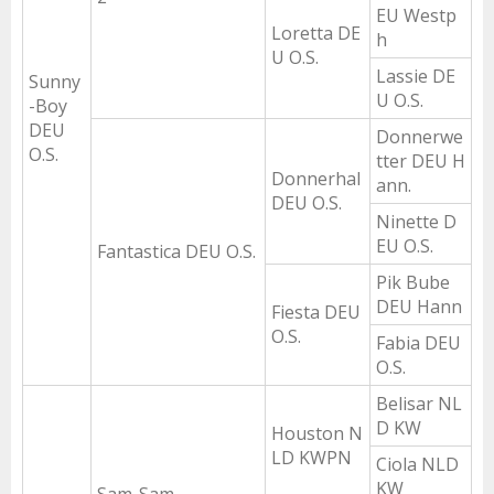
EU Westp
Loretta DE
h
U O.S.
Lassie DE
Sunny
U O.S.
-Boy
DEU
Donnerwe
O.S.
tter DEU H
Donnerhal
ann.
DEU O.S.
Ninette D
EU O.S.
Fantastica DEU O.S.
Pik Bube
DEU Hann
Fiesta DEU
O.S.
Fabia DEU
O.S.
Belisar NL
D KW
Houston N
LD KWPN
Ciola NLD
KW
Sam-Sam