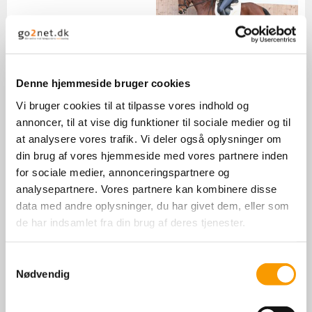
Fra saddelkåringen kan
det fremhæves at hun
er en passende ædel
hoppe med godt udtryk,
Savannah i trav
Denne hjemmeside bruger cookies
der arbejder smidigt og
rummeligt i alle
Vi bruger cookies til at tilpasse vores indhold og
gangarter.
annoncer, til at vise dig funktioner til sociale medier og til
at analysere vores trafik. Vi deler også oplysninger om
Ekstiørdommernes karakterer:
din brug af vores hjemmeside med vores partnere inden
for sociale medier, annonceringspartnere og
Type/ Rammer: 7
analysepartnere. Vores partnere kan kombinere disse
Hoved/Hals: 7
data med andre oplysninger, du har givet dem, eller som
Skulder/Manke: 7
de har indsamlet fra din brug af deres tjenester.
Overlinie/bagpart: 8
Forlemmer: 7
Baglemmer: 7
Samtykkevalg
Skridt: 8
Nødvendig
Trav: 8
Galop: 8