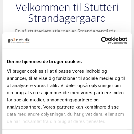
Velkommen til Stutteri
Strandagergaard
En af stutteriets stjerner er Strandagergårds
Faustino. Han blev præmiehingst i Herning
2016.
Fra samme hoppestamme kommer
Denne hjemmeside bruger cookies
Strandagergårds Scirocco, der blev Årets
dressurbetonede hingsteføl 2014 og blev
Vi bruger cookies til at tilpasse vores indhold og
solgt for rekordprisen 550.000kr. på DV´s
annoncer, til at vise dig funktioner til sociale medier og til
elitefølauktion.
at analysere vores trafik. Vi deler også oplysninger om
din brug af vores hjemmeside med vores partnere inden
Vi har været udtaget til eliteskuet med føl i
for sociale medier, annonceringspartnere og
2016, 2017 (i finalen) og i 2019 (i finalen.
analysepartnere. Vores partnere kan kombinere disse
data med andre oplysninger, du har givet dem, eller som
Avlspræstation fra 2020, hvor vi i DV-region 3
de har indsamlet fra din brug af deres tjenester.
besatte både 1. pladsen og 2. pladsen med det
bedste og det næstbedste dressurbetingede