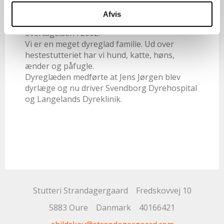
Afvis
Gården har vi renoveret gennemgående siden
overtagelsen i 2002.
Vi er en meget dyreglad familie. Ud over
hestestutteriet har vi hund, katte, høns,
ænder og påfugle.
Dyreglæden medførte at Jens Jørgen blev
dyrlæge og nu driver Svendborg Dyrehospital
og Langelands Dyreklinik.
Stutteri Strandagergaard
Fredskovvej 10
5883 Oure
Danmark
40166421