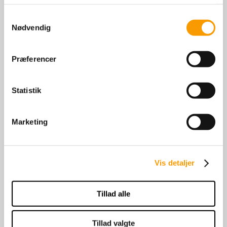
Samtykkevalg
Nødvendig
Strandagergårds
Strandagergårds
Sanadu
Præferencer
Sandie
Statistik
Marketing
Strandagergårds
Strandagergårds
Vis detaljer
Savannah
Shamona
Tillad alle
Stutteri Strandagergaard
Fredskovvej 10
Tillad valgte