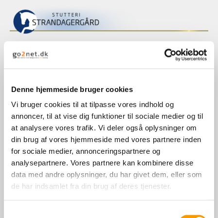
Kontakt
Denne hjemmeside bruger cookies
Vi bruger cookies til at tilpasse vores indhold og
Stutteriet:
Strandagergård
annoncer, til at vise dig funktioner til sociale medier og til
Fredskovvej 10
at analysere vores trafik. Vi deler også oplysninger om
5883 Oure
din brug af vores hjemmeside med vores partnere inden
for sociale medier, annonceringspartnere og
Ridecenter:
analysepartnere. Vores partnere kan kombinere disse
Knøsevej 19
data med andre oplysninger, du har givet dem, eller som
5892 Gudbjerg
de har indsamlet fra din brug af deres tjenester.
Telefon
Samtykkevalg