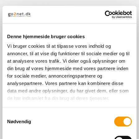
Denne hjemmeside bruger cookies
Vi bruger cookies til at tilpasse vores indhold og
Ved ankomsten skal opstaldningskontrakt
annoncer, til at vise dig funktioner til sociale medier og til
være udfyldt
at analysere vores trafik. Vi deler også oplysninger om
din brug af vores hjemmeside med vores partnere inden
for sociale medier, annonceringspartnere og
Boksudlejningskontrakt
analysepartnere. Vores partnere kan kombinere disse
data med andre oplysninger, du har givet dem, eller som
de har indsamlet fra din brug af deres tjenester.
Samtykkevalg
Nødvendig