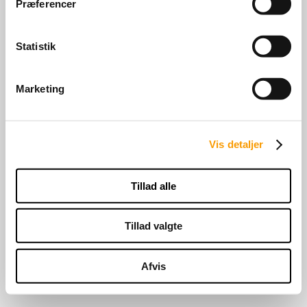
Præferencer
Stutteri Strandagergaard
Fredskovvej 10
Statistik
5883 Oure
Danmark
40166421
abildskov@strandagergaard.com
Marketing
COPYRIGHT © 2026 - STUTTERI STRANDAGERGAARD
Vis detaljer
UDVIKLET AF
GO2NET.DK
Tillad alle
Tillad valgte
Afvis